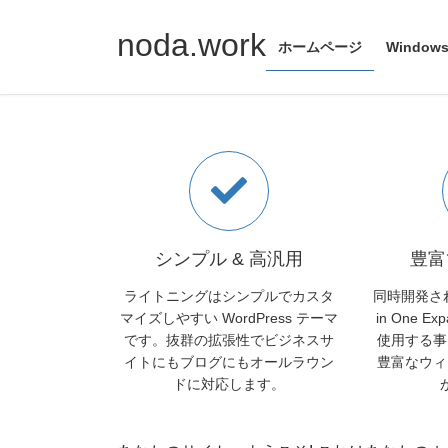
シンプルでカスタマ
コ
ナ
ン
ビ
noda.work
ホームページ
Windo
WordPress テーマ
テ
ゲ
ン
ー
Previous
ツ
シ
100% GPL ライセンス / Bootstrap ベース
へ
ョ
ス
ン
READ MORE
キ
に
ッ
移
プ
動
シンプル & 高汎用
豊富
ライトニングはシンプルでカスタ
同時開発され
マイズしやすい WordPress テーマ
in One Ex
です。抜群の拡張性でビジネスサ
使用する事
イトにもブログにもオールラウン
豊富なウィ
ドに対応します。